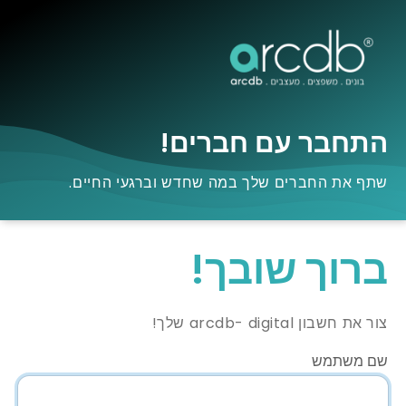
התחבר עם חברים!
שתף את החברים שלך במה שחדש וברגעי החיים.
ברוך שובך!
צור את חשבון arcdb- digital שלך!
שם משתמש