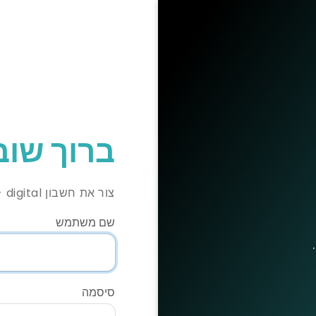
ברוך שוב
צור את חשבון arcdb- digital שלך!
שם משתמש
סיסמה