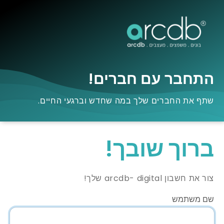
התחבר עם חברים!
שתף את החברים שלך במה שחדש וברגעי החיים.
ברוך שובך!
צור את חשבון arcdb- digital שלך!
שם משתמש