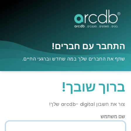
התחבר עם חברים!
שתף את החברים שלך במה שחדש וברגעי החיים.
ברוך שובך!
צור את חשבון arcdb- digital שלך!
שם משתמש