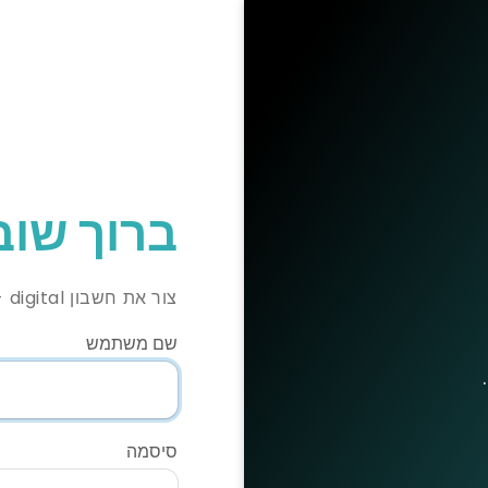
ברוך שוב
צור את חשבון arcdb- digital שלך!
שם משתמש
סיסמה