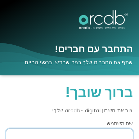
התחבר עם חברים!
שתף את החברים שלך במה שחדש וברגעי החיים.
ברוך שובך!
צור את חשבון arcdb- digital שלך!
שם משתמש