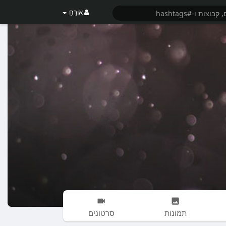
אוֹרֵחַ
תמונות
סרטונים