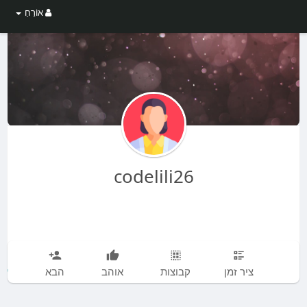
אוֹרֵחַ
codelili26
עו
ציר זמן
קבוצות
אוהב
הבא