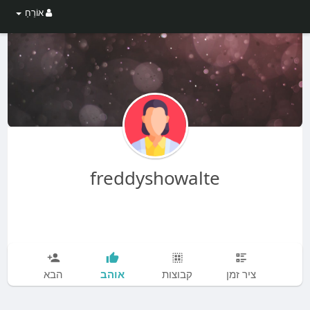
אוֹרֵחַ
freddyshowalte
אוהב
ציר זמן
קבוצות
הבא
עו