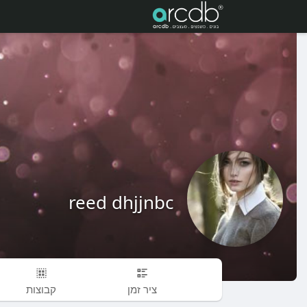
reed dhjjnbc
ציר זמן
קבוצות