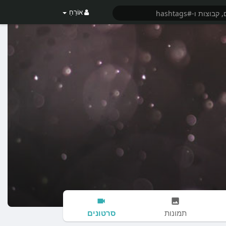
אוֹרֵחַ
סרטונים
תמונות