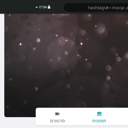
אוֹרֵחַ
תמונות
סרטונים